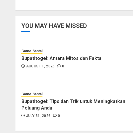
YOU MAY HAVE MISSED
Game Santai
Bupatitogel: Antara Mitos dan Fakta
AUGUST 1, 2026
0
Game Santai
Bupatitogel: Tips dan Trik untuk Meningkatkan
Peluang Anda
JULY 31, 2026
0