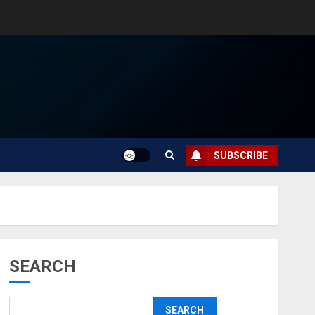
SUBSCRIBE
SEARCH
SEARCH