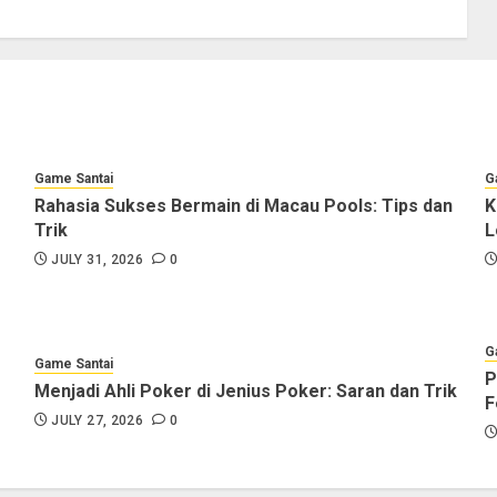
Game Santai
G
Rahasia Sukses Bermain di Macau Pools: Tips dan
K
Trik
L
JULY 31, 2026
0
G
Game Santai
P
Menjadi Ahli Poker di Jenius Poker: Saran dan Trik
F
JULY 27, 2026
0