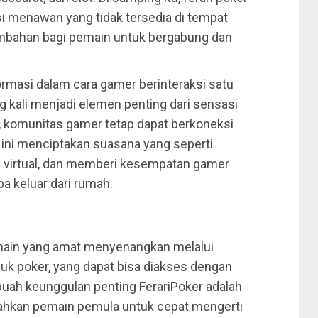
i menawan yang tidak tersedia di tempat
mbahan bagi pemain untuk bergabung dan
ormasi dalam cara gamer berinteraksi satu
ng kali menjadi elemen penting dari sensasi
g, komunitas gamer tetap dapat berkoneksi
al ini menciptakan suasana yang seperti
a virtual, dan memberi kesempatan gamer
 keluar dari rumah.
main yang amat menyenangkan melalui
suk poker, yang dapat bisa diakses dengan
ah keunggulan penting FerariPoker adalah
hkan pemain pemula untuk cepat mengerti