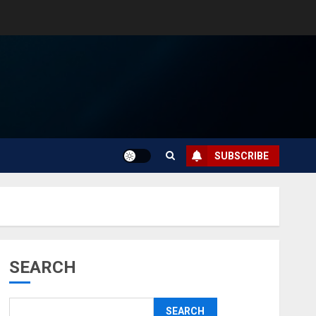
SUBSCRIBE
SEARCH
SEARCH