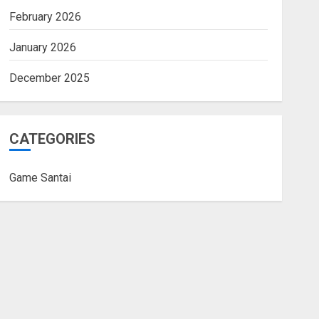
February 2026
January 2026
December 2025
CATEGORIES
Game Santai