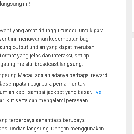
langsung ini!
vent yang amat ditunggu-tunggu untuk para
vent ini menawarkan kesempatan bagi
gsung output undian yang dapat merubah
mat yang jelas dan interaksi, setiap
ngsung melalui broadcast langsung.
Langsung Macau adalah adanya berbagai reward
 kesempatan bagi para pemain untuk
umlah kecil sampai jackpot yang besar.
live
ar ikut serta dan mengalami perasaan
ang terpercaya senantiasa berupaya
 sesi undian langsung. Dengan menggunakan