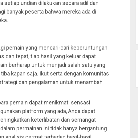
setiap undian dilakukan secara adil dan
bagi banyak peserta bahwa mereka ada di
eka.
gi pemain yang mencari-cari keberuntungan
 dan tepat, tiap hasil yang keluar dapat
main berharap untuk menjadi salah satu yang
tiba kapan saja. Ikut serta dengan komunitas
i strategi dan pengalaman untuk menambah
, para pemain dapat menikmati sensasi
unakan platform yang ada, Anda dapat
eningkatkan keterlibatan dan semangat
 dalam permainan ini tidak hanya bergantung
an analisis cermat terhadap hasil-hasil