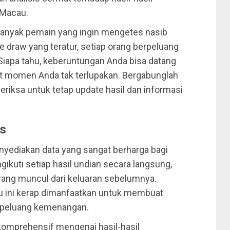
 Macau.
banyak pemain yang ingin mengetes nasib
e draw yang teratur, setiap orang berpeluang
iapa tahu, keberuntungan Anda bisa datang
at momen Anda tak terlupakan. Bergabunglah
eriksa untuk tetap update hasil dan informasi
s
yediakan data yang sangat berharga bagi
ikuti setiap hasil undian secara langsung,
 yang muncul dari keluaran sebelumnya.
cau ini kerap dimanfaatkan untuk membuat
 peluang kemenangan.
omprehensif mengenai hasil-hasil