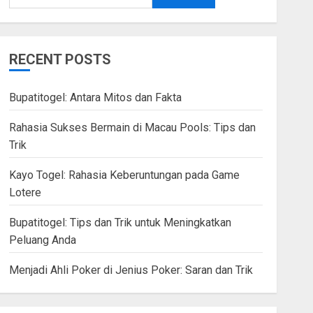
RECENT POSTS
Bupatitogel: Antara Mitos dan Fakta
Rahasia Sukses Bermain di Macau Pools: Tips dan
Trik
Kayo Togel: Rahasia Keberuntungan pada Game
Lotere
Bupatitogel: Tips dan Trik untuk Meningkatkan
Peluang Anda
Menjadi Ahli Poker di Jenius Poker: Saran dan Trik