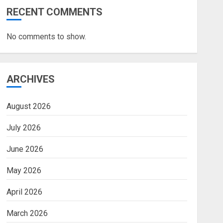
RECENT COMMENTS
No comments to show.
ARCHIVES
August 2026
July 2026
June 2026
May 2026
April 2026
March 2026