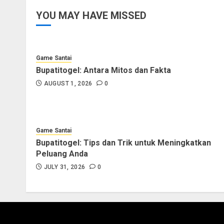
YOU MAY HAVE MISSED
Game Santai
Bupatitogel: Antara Mitos dan Fakta
AUGUST 1, 2026
0
Game Santai
Bupatitogel: Tips dan Trik untuk Meningkatkan
Peluang Anda
JULY 31, 2026
0