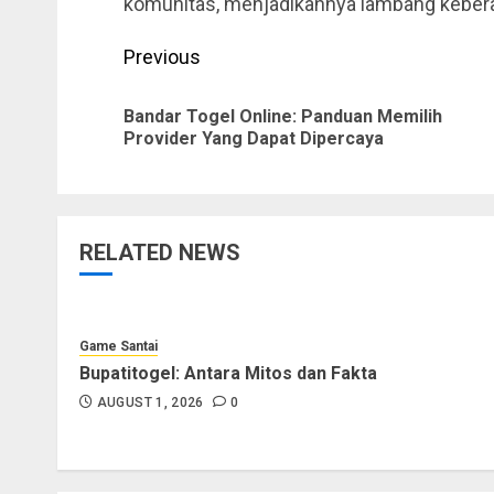
komunitas, menjadikannya lambang kebera
Post
Previous
navigation
Bandar Togel Online: Panduan Memilih
Provider Yang Dapat Dipercaya
RELATED NEWS
Game Santai
Bupatitogel: Antara Mitos dan Fakta
AUGUST 1, 2026
0