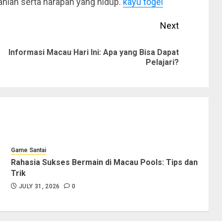
nian serta harapan yang hidup.
kayu togel
Next
Informasi Macau Hari Ini: Apa yang Bisa Dapat
Previous
Next
Pelajari?
post:
post:
Game Santai
Rahasia Sukses Bermain di Macau Pools: Tips dan
Trik
JULY 31, 2026
0