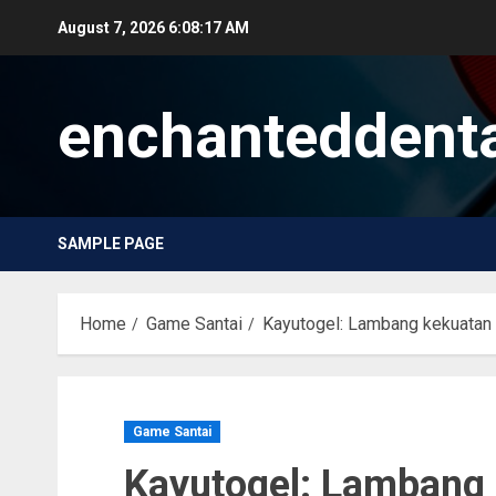
Skip
August 7, 2026
6:08:18 AM
to
content
enchanteddent
SAMPLE PAGE
Home
Game Santai
Kayutogel: Lambang kekuatan 
Game Santai
Kayutogel: Lambang 