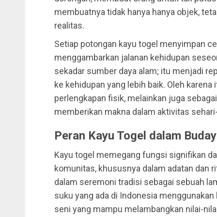
membuatnya tidak hanya hanya objek, tetap
realitas.
Setiap potongan kayu togel menyimpan cer
menggambarkan jalanan kehidupan seseora
sekadar sumber daya alam; itu menjadi repr
ke kehidupan yang lebih baik. Oleh karena 
perlengkapan fisik, melainkan juga sebagai
memberikan makna dalam aktivitas sehari-
Peran Kayu Togel dalam Buday
Kayu togel memegang fungsi signifikan
komunitas, khususnya dalam adatan dan ri
dalam seremoni tradisi sebagai sebuah l
suku yang ada di Indonesia menggunakan 
seni yang mampu melambangkan nilai-nilai y