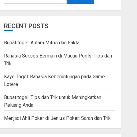
RECENT POSTS
Bupatitogel: Antara Mitos dan Fakta
Rahasia Sukses Bermain di Macau Pools: Tips dan
Trik
Kayo Togel: Rahasia Keberuntungan pada Game
Lotere
Bupatitogel: Tips dan Trik untuk Meningkatkan
Peluang Anda
Menjadi Ahli Poker di Jenius Poker: Saran dan Trik