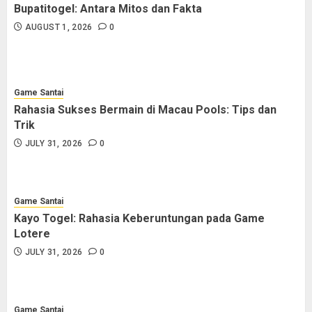
Bupatitogel: Antara Mitos dan Fakta
AUGUST 1, 2026
0
Game Santai
Rahasia Sukses Bermain di Macau Pools: Tips dan
Trik
JULY 31, 2026
0
Game Santai
Kayo Togel: Rahasia Keberuntungan pada Game
Lotere
JULY 31, 2026
0
Game Santai