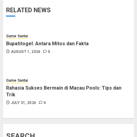
RELATED NEWS
Game Santai
Bupatitogel: Antara Mitos dan Fakta
AUGUST 1, 2026
0
Game Santai
Rahasia Sukses Bermain di Macau Pools: Tips dan
Trik
JULY 31, 2026
0
SEARCH