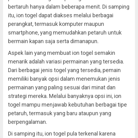
bertaruh hanya dalam beberapa menit. Di samping
itu, ion togel dapat diakses melalui berbagai
perangkat, termasuk komputer maupun
smartphone, yang memudahkan petaruh untuk
bermain kapan saja serta dimanapun.
Aspek lain yang membuat ion togel semakin
menarik adalah variasi permainan yang tersedia.
Dari berbagai jenis togel yang tersedia, pemain
memiliki banyak opsi dalam menemukan jenis
permainan yang paling sesuai dari minat dan
strategi mereka. Melalui banyaknya opsi ini, ion
togel mampu menjawab kebutuhan berbagai tipe
petaruh, termasuk yang baru ataupun yang
berpengalaman.
Di samping itu, ion togel pula terkenal karena