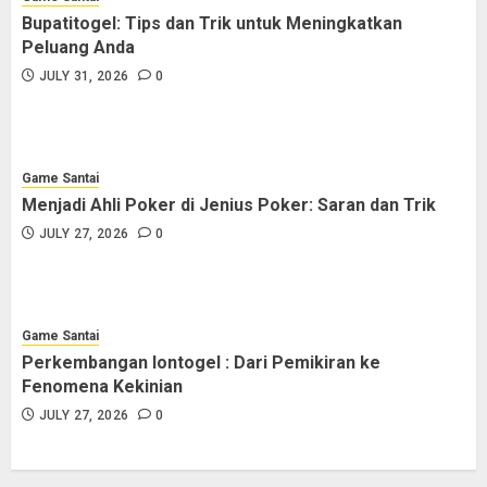
Bupatitogel: Tips dan Trik untuk Meningkatkan
Peluang Anda
JULY 31, 2026
0
Game Santai
Menjadi Ahli Poker di Jenius Poker: Saran dan Trik
JULY 27, 2026
0
Game Santai
Perkembangan Iontogel : Dari Pemikiran ke
Fenomena Kekinian
JULY 27, 2026
0