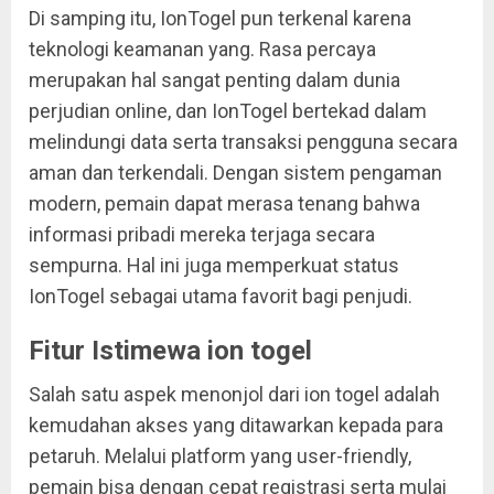
Di samping itu, IonTogel pun terkenal karena
teknologi keamanan yang. Rasa percaya
merupakan hal sangat penting dalam dunia
perjudian online, dan IonTogel bertekad dalam
melindungi data serta transaksi pengguna secara
aman dan terkendali. Dengan sistem pengaman
modern, pemain dapat merasa tenang bahwa
informasi pribadi mereka terjaga secara
sempurna. Hal ini juga memperkuat status
IonTogel sebagai utama favorit bagi penjudi.
Fitur Istimewa ion togel
Salah satu aspek menonjol dari ion togel adalah
kemudahan akses yang ditawarkan kepada para
petaruh. Melalui platform yang user-friendly,
pemain bisa dengan cepat registrasi serta mulai