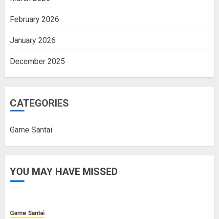
February 2026
January 2026
December 2025
CATEGORIES
Game Santai
YOU MAY HAVE MISSED
Game Santai