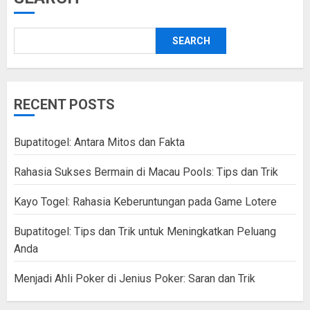
SEARCH
RECENT POSTS
Bupatitogel: Antara Mitos dan Fakta
Rahasia Sukses Bermain di Macau Pools: Tips dan Trik
Kayo Togel: Rahasia Keberuntungan pada Game Lotere
Bupatitogel: Tips dan Trik untuk Meningkatkan Peluang
Anda
Menjadi Ahli Poker di Jenius Poker: Saran dan Trik