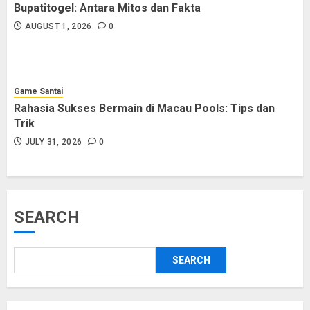
Bupatitogel: Antara Mitos dan Fakta
AUGUST 1, 2026
0
Game Santai
Rahasia Sukses Bermain di Macau Pools: Tips dan
Trik
JULY 31, 2026
0
SEARCH
SEARCH