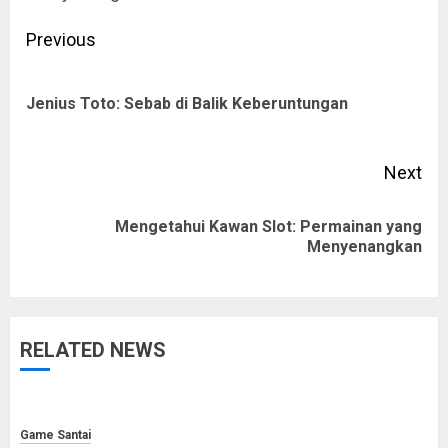
Post
Previous
navigation
Pre
Jenius Toto: Sebab di Balik Keberuntungan
pos
Next
Mengetahui Kawan Slot: Permainan yang
Next
Menyenangkan
post:
RELATED NEWS
Game Santai