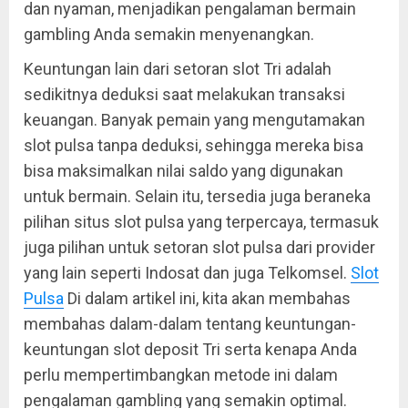
dan nyaman, menjadikan pengalaman bermain
gambling Anda semakin menyenangkan.
Keuntungan lain dari setoran slot Tri adalah
sedikitnya deduksi saat melakukan transaksi
keuangan. Banyak pemain yang mengutamakan
slot pulsa tanpa deduksi, sehingga mereka bisa
bisa maksimalkan nilai saldo yang digunakan
untuk bermain. Selain itu, tersedia juga beraneka
pilihan situs slot pulsa yang terpercaya, termasuk
juga pilihan untuk setoran slot pulsa dari provider
yang lain seperti Indosat dan juga Telkomsel.
Slot
Pulsa
Di dalam artikel ini, kita akan membahas
membahas dalam-dalam tentang keuntungan-
keuntungan slot deposit Tri serta kenapa Anda
perlu mempertimbangkan metode ini dalam
pengalaman gambling yang semakin optimal.