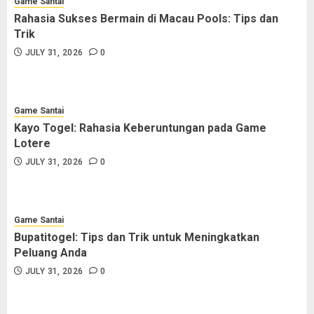
Game Santai
Rahasia Sukses Bermain di Macau Pools: Tips dan
Trik
JULY 31, 2026
0
Game Santai
Kayo Togel: Rahasia Keberuntungan pada Game
Lotere
JULY 31, 2026
0
Game Santai
Bupatitogel: Tips dan Trik untuk Meningkatkan
Peluang Anda
JULY 31, 2026
0