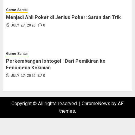
Game Santai
Menjadi Ahli Poker di Jenius Poker: Saran dan Trik
JULY 27, 2026
0
Game Santai
Perkembangan Iontogel : Dari Pemikiran ke
Fenomena Kekinian
JULY 27, 2026
0
Copyright © All rights reserved.
|
ChromeNews
by AF
themes.