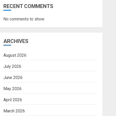
RECENT COMMENTS
No comments to show.
ARCHIVES
August 2026
July 2026
June 2026
May 2026
April 2026
March 2026