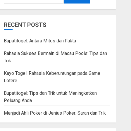
RECENT POSTS
Bupatitogel: Antara Mitos dan Fakta
Rahasia Sukses Bermain di Macau Pools: Tips dan
Trik
Kayo Togel: Rahasia Keberuntungan pada Game
Lotere
Bupatitogel: Tips dan Trik untuk Meningkatkan
Peluang Anda
Menjadi Ahli Poker di Jenius Poker: Saran dan Trik