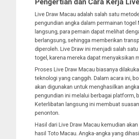
Pengertian dan Cara Kerja Li
Live Draw Macau adalah salah satu meto
pengundian angka dalam permainan togel M
langsung, para pemain dapat melihat deng
berlangsung, sehingga memberikan transp
diperoleh. Live Draw ini menjadi salah satu
togel, karena mereka dapat menyaksikan 
Proses Live Draw Macau biasanya dilakuka
teknologi yang canggih. Dalam acara ini, b
akan digunakan untuk menghasilkan angka 
pengundian ini melalui berbagai platform, b
Keterlibatan langsung ini membuat suasa
penonton.
Hasil dari Live Draw Macau kemudian aka
hasil Toto Macau. Angka-angka yang dihasil