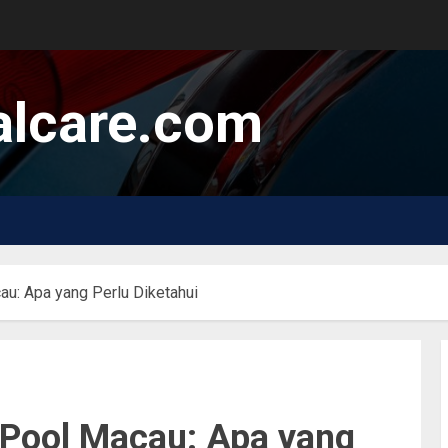
alcare.com
au: Apa yang Perlu Diketahui
l Pool Macau: Apa yang