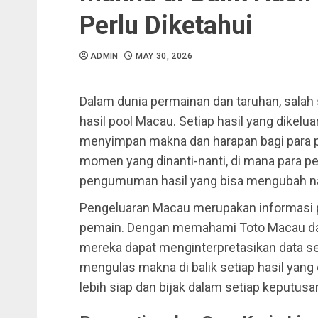
Perlu Diketahui
ADMIN
MAY 30, 2026
Dalam dunia permainan dan taruhan, salah 
hasil pool Macau. Setiap hasil yang dikelu
menyimpan makna dan harapan bagi para 
momen yang dinanti-nanti, di mana para 
pengumuman hasil yang bisa mengubah na
Pengeluaran Macau merupakan informasi p
pemain. Dengan memahami Toto Macau dan 
mereka dapat menginterpretasikan data sert
mengulas makna di balik setiap hasil yang
lebih siap dan bijak dalam setiap keputus