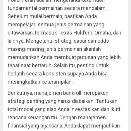
fundamental permainan secara mendalam.
Sebelum mulai bermain, pastikan Anda
mempelajari semua jenis permainan yang
ditawarkan, termasuk Texas Hold’em, Omaha, dan
lainnya. Mengetahui strategi dasar dan odds
masing-masing jenis permainan akanlah
memudahkan Anda membuat putusan yang lebih
tepat saat bertaruh. Selain itu, penting untuk
berlatih secara konsisten supaya Anda bisa
meningkatkan keterampilan.
Berikutnya, manajemen bankroll merupakan
strategi penting yang harus diabaikan. Tentukan
total modal yang siap Anda investasikan dan ikuti
rencana keuangan itu. Dengan manajemen
finansial yang bijaksana, Anda dapat menjauhkan