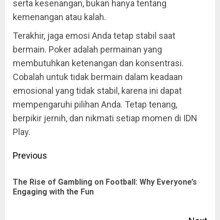
serta kesenangan, bukan hanya tentang
kemenangan atau kalah.
Terakhir, jaga emosi Anda tetap stabil saat
bermain. Poker adalah permainan yang
membutuhkan ketenangan dan konsentrasi.
Cobalah untuk tidak bermain dalam keadaan
emosional yang tidak stabil, karena ini dapat
mempengaruhi pilihan Anda. Tetap tenang,
berpikir jernih, dan nikmati setiap momen di IDN
Play.
Post
Previous
navigation
The Rise of Gambling on Football: Why Everyone’s
Pre
Engaging with the Fun
pos