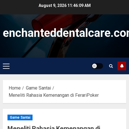
Skip
August 9, 2026
11:46:09 AM
to
content
enchanteddentalcare.c
Primary
Menu
Home
Game Santai
Meneliti Rahasia Kemenangan di FerariPoker
Game Santai
Meneliti Rahasia Kemenangan di