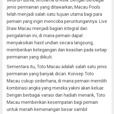
jenis permainan yang ditawarkan, Macau Pools
telah menjadi salah satu tujuan utama bagi para
pemain yang ingin mencoba peruntungannya. Live
Draw Macau menjadi bagian integral dari
pengalaman ini, di mana pemain dapat
menyaksikan hasil undian secara langsung,
memberikan ketegangan dan keaslian pada setiap
permainan yang diikuti.
Sementara itu, Toto Macau adalah salah satu jenis
permainan yang banyak dicari. Konsep Toto
Macau cukup sederhana, di mana pemain memilih
kombinasi angka yang mereka yakini akan keluar.
Dengan berbagai variasi dan hadiah menarik, Toto
Macau memberikan kesempatan bagi pemain
untuk meraih kemenangan besar sambil