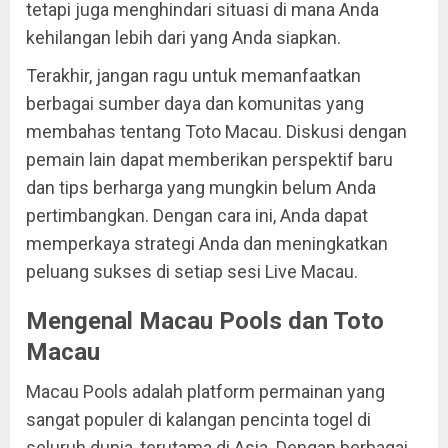
tetapi juga menghindari situasi di mana Anda
kehilangan lebih dari yang Anda siapkan.
Terakhir, jangan ragu untuk memanfaatkan
berbagai sumber daya dan komunitas yang
membahas tentang Toto Macau. Diskusi dengan
pemain lain dapat memberikan perspektif baru
dan tips berharga yang mungkin belum Anda
pertimbangkan. Dengan cara ini, Anda dapat
memperkaya strategi Anda dan meningkatkan
peluang sukses di setiap sesi Live Macau.
Mengenal Macau Pools dan Toto
Macau
Macau Pools adalah platform permainan yang
sangat populer di kalangan pencinta togel di
seluruh dunia, terutama di Asia. Dengan berbagai