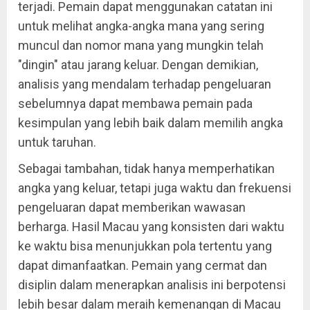
terjadi. Pemain dapat menggunakan catatan ini
untuk melihat angka-angka mana yang sering
muncul dan nomor mana yang mungkin telah
"dingin" atau jarang keluar. Dengan demikian,
analisis yang mendalam terhadap pengeluaran
sebelumnya dapat membawa pemain pada
kesimpulan yang lebih baik dalam memilih angka
untuk taruhan.
Sebagai tambahan, tidak hanya memperhatikan
angka yang keluar, tetapi juga waktu dan frekuensi
pengeluaran dapat memberikan wawasan
berharga. Hasil Macau yang konsisten dari waktu
ke waktu bisa menunjukkan pola tertentu yang
dapat dimanfaatkan. Pemain yang cermat dan
disiplin dalam menerapkan analisis ini berpotensi
lebih besar dalam meraih kemenangan di Macau