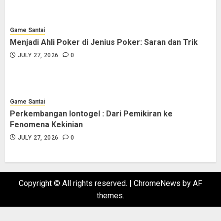
Game Santai
Menjadi Ahli Poker di Jenius Poker: Saran dan Trik
JULY 27, 2026
0
Game Santai
Perkembangan Iontogel : Dari Pemikiran ke
Fenomena Kekinian
JULY 27, 2026
0
Copyright © All rights reserved.
|
ChromeNews
by AF
themes.