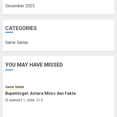
December 2025
CATEGORIES
Game Santai
YOU MAY HAVE MISSED
Game Santai
Bupatitogel: Antara Mitos dan Fakta
AUGUST 1, 2026
0