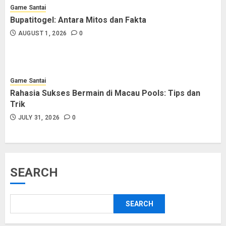
Game Santai
Bupatitogel: Antara Mitos dan Fakta
AUGUST 1, 2026
0
Game Santai
Rahasia Sukses Bermain di Macau Pools: Tips dan
Trik
JULY 31, 2026
0
SEARCH
SEARCH