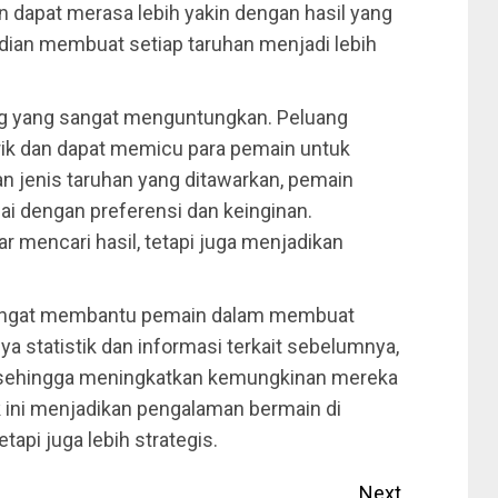
n dapat merasa lebih yakin dengan hasil yang
dian membuat setiap taruhan menjadi lebih
ng yang sangat menguntungkan. Peluang
k dan dapat memicu para pemain untuk
han jenis taruhan yang ditawarkan, pemain
i dengan preferensi dan keinginan.
r mencari hasil, tetapi juga menjadikan
a sangat membantu pemain dalam membuat
a statistik dan informasi terkait sebelumnya,
, sehingga meningkatkan kemungkinan mereka
 ini menjadikan pengalaman bermain di
api juga lebih strategis.
Next