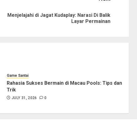
Menjelajahi di Jagat Kudaplay: Narasi Di Balik
Previous
Next
Layar Permainan
post:
post:
Game Santai
Rahasia Sukses Bermain di Macau Pools: Tips dan
Trik
JULY 31, 2026
0