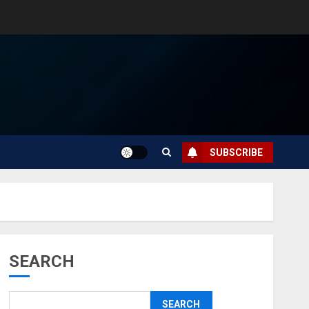
SUBSCRIBE
SEARCH
SEARCH