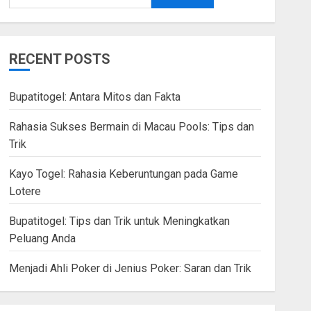
RECENT POSTS
Bupatitogel: Antara Mitos dan Fakta
Rahasia Sukses Bermain di Macau Pools: Tips dan
Trik
Kayo Togel: Rahasia Keberuntungan pada Game
Lotere
Bupatitogel: Tips dan Trik untuk Meningkatkan
Peluang Anda
Menjadi Ahli Poker di Jenius Poker: Saran dan Trik