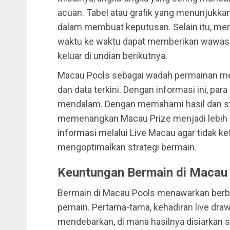
acuan. Tabel atau grafik yang menunjukk
dalam membuat keputusan. Selain itu, men
waktu ke waktu dapat memberikan wawas
keluar di undian berikutnya.
Macau Pools sebagai wadah permainan me
dan data terkini. Dengan informasi ini, par
mendalam. Dengan memahami hasil dan sta
memenangkan Macau Prize menjadi lebih tin
informasi melalui Live Macau agar tidak ket
mengoptimalkan strategi bermain.
Keuntungan Bermain di Macau
Bermain di Macau Pools menawarkan berba
pemain. Pertama-tama, kehadiran live dr
mendebarkan, di mana hasilnya disiarkan 