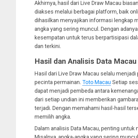
Akhirnya, hasil dari Live Draw Macau bias
diakses melalui berbagai platform, baik on
dihasilkan menyajikan informasi lengkap 
angka yang sering muncul. Dengan adanya
kesempatan untuk terus berpartisipasi da
dan terkini.
Hasil dan Analisis Data Macau
Hasil dari Live Draw Macau selalu menjadi
pecinta permainan.
Toto Macau
Setiap ses
dapat menjadi pembeda antara kemenangan
dari setiap undian ini memberikan gambara
terjadi. Dengan memahami hasil-hasil ters
memilih angka.
Dalam analisis Data Macau, penting untuk me
Misalnya, angka-angka yang sering muncul 