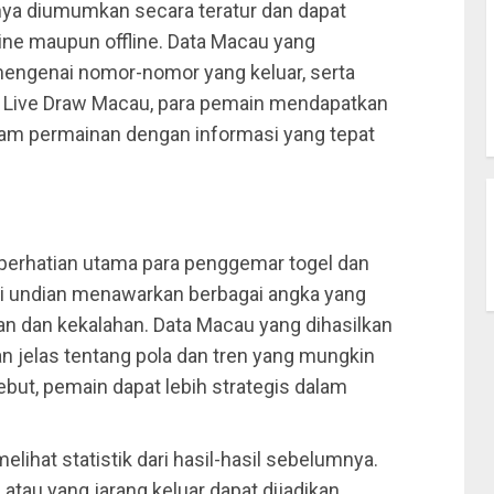
anya diumumkan secara teratur dan dapat
line maupun offline. Data Macau yang
mengenai nomor-nomor yang keluar, serta
 Live Draw Macau, para pemain mendapatkan
lam permainan dengan informasi yang tepat
 perhatian utama para penggemar togel dan
i undian menawarkan berbagai angka yang
 dan kekalahan. Data Macau yang dihasilkan
n jelas tentang pola dan tren yang mungkin
ebut, pemain dapat lebih strategis dalam
lihat statistik dari hasil-hasil sebelumnya.
atau yang jarang keluar dapat dijadikan