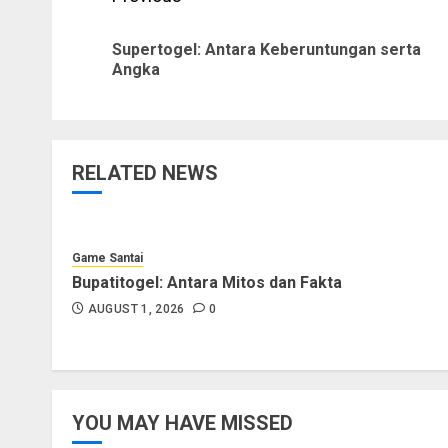
Post
navigation
Supertogel: Antara Keberuntungan serta
Angka
RELATED NEWS
Game Santai
Bupatitogel: Antara Mitos dan Fakta
AUGUST 1, 2026
0
YOU MAY HAVE MISSED