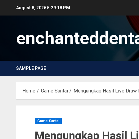
Skip
August 8, 2026
5:29:19 PM
to
content
enchanteddent
SAMPLE PAGE
Home
Game Santai
Mengungkap Hasil Live Draw 
Game Santai
Mengungkap Hasil L