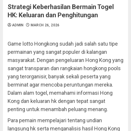
Strategi Keberhasilan Bermain Togel
HK: Keluaran dan Penghitungan
ADMIN
MARCH 26, 2026
Game lotto Hongkong sudah jadi salah satu tipe
permainan yang sangat populer di kalangan
masyarakat. Dengan pengeluaran Hong Kong yang
sangat transparan dan rangkaian hongkong pools
yang terorganisir, banyak sekali peserta yang
berminat agar mencoba peruntungan mereka.
Dalam alam togel, memahami informasi Hong
Kong dan keluaran hk dengan tepat sangat
penting untuk menambah peluang menang.
Para pemain mempelajari tentang undian
langsung hk serta menganalisis hasil Hong Kong