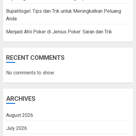
Bupatitogel: Tips dan Trik untuk Meningkatkan Peluang
Anda
Menjadi Ahli Poker di Jenius Poker: Saran dan Trik
RECENT COMMENTS
No comments to show.
ARCHIVES
August 2026
July 2026