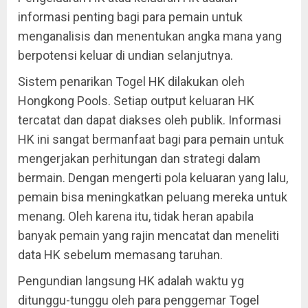
informasi penting bagi para pemain untuk
menganalisis dan menentukan angka mana yang
berpotensi keluar di undian selanjutnya.
Sistem penarikan Togel HK dilakukan oleh
Hongkong Pools. Setiap output keluaran HK
tercatat dan dapat diakses oleh publik. Informasi
HK ini sangat bermanfaat bagi para pemain untuk
mengerjakan perhitungan dan strategi dalam
bermain. Dengan mengerti pola keluaran yang lalu,
pemain bisa meningkatkan peluang mereka untuk
menang. Oleh karena itu, tidak heran apabila
banyak pemain yang rajin mencatat dan meneliti
data HK sebelum memasang taruhan.
Pengundian langsung HK adalah waktu yg
ditunggu-tunggu oleh para penggemar Togel