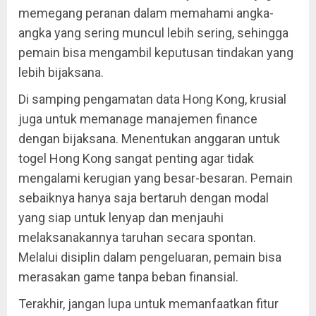
memegang peranan dalam memahami angka-
angka yang sering muncul lebih sering, sehingga
pemain bisa mengambil keputusan tindakan yang
lebih bijaksana.
Di samping pengamatan data Hong Kong, krusial
juga untuk memanage manajemen finance
dengan bijaksana. Menentukan anggaran untuk
togel Hong Kong sangat penting agar tidak
mengalami kerugian yang besar-besaran. Pemain
sebaiknya hanya saja bertaruh dengan modal
yang siap untuk lenyap dan menjauhi
melaksanakannya taruhan secara spontan.
Melalui disiplin dalam pengeluaran, pemain bisa
merasakan game tanpa beban finansial.
Terakhir, jangan lupa untuk memanfaatkan fitur