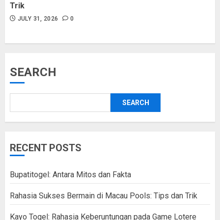
Trik
JULY 31, 2026
0
SEARCH
SEARCH
RECENT POSTS
Bupatitogel: Antara Mitos dan Fakta
Rahasia Sukses Bermain di Macau Pools: Tips dan Trik
Kayo Togel: Rahasia Keberuntungan pada Game Lotere