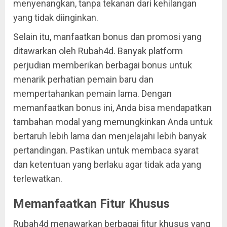
menyenangkan, tanpa tekanan dari kehilangan
yang tidak diinginkan.
Selain itu, manfaatkan bonus dan promosi yang
ditawarkan oleh Rubah4d. Banyak platform
perjudian memberikan berbagai bonus untuk
menarik perhatian pemain baru dan
mempertahankan pemain lama. Dengan
memanfaatkan bonus ini, Anda bisa mendapatkan
tambahan modal yang memungkinkan Anda untuk
bertaruh lebih lama dan menjelajahi lebih banyak
pertandingan. Pastikan untuk membaca syarat
dan ketentuan yang berlaku agar tidak ada yang
terlewatkan.
Memanfaatkan Fitur Khusus
Rubah4d menawarkan berbagai fitur khusus yang