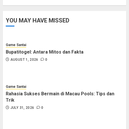
YOU MAY HAVE MISSED
Game Santai
Bupatitogel: Antara Mitos dan Fakta
AUGUST 1, 2026
0
Game Santai
Rahasia Sukses Bermain di Macau Pools: Tips dan
Trik
JULY 31, 2026
0