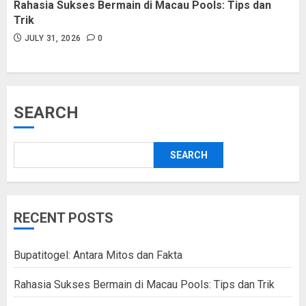
Rahasia Sukses Bermain di Macau Pools: Tips dan
Trik
JULY 31, 2026
0
SEARCH
SEARCH
RECENT POSTS
Bupatitogel: Antara Mitos dan Fakta
Rahasia Sukses Bermain di Macau Pools: Tips dan Trik