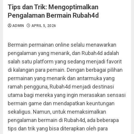
Tips dan Trik: Mengoptimalkan
Pengalaman Bermain Rubah4d
ADMIN
APRIL 5, 2026
Bermain permainan online selalu menawarkan
pengalaman yang menarik, dan Rubah4d adalah
salah satu platform yang sedang menjadi favorit
di kalangan para pemain. Dengan berbagai pilihan
permainan yang menarik dan antarmuka yang
ramah pengguna, Rubah4d menjadi destinasi
utama bagi mereka yang ingin merasakan sensasi
bermain game dan mendapatkan keuntungan
sekaligus. Namun, untuk memaksimalkan
pengalaman bermain di Rubah4d, ada beberapa
tips dan trik yang bisa diterapkan oleh para