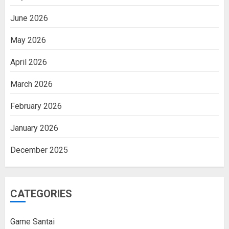
June 2026
May 2026
April 2026
March 2026
February 2026
January 2026
December 2025
CATEGORIES
Game Santai