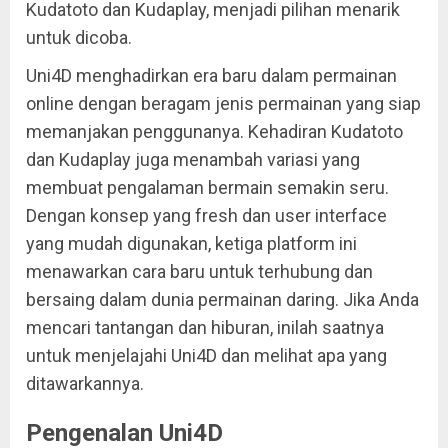
Kudatoto dan Kudaplay, menjadi pilihan menarik
untuk dicoba.
Uni4D menghadirkan era baru dalam permainan
online dengan beragam jenis permainan yang siap
memanjakan penggunanya. Kehadiran Kudatoto
dan Kudaplay juga menambah variasi yang
membuat pengalaman bermain semakin seru.
Dengan konsep yang fresh dan user interface
yang mudah digunakan, ketiga platform ini
menawarkan cara baru untuk terhubung dan
bersaing dalam dunia permainan daring. Jika Anda
mencari tantangan dan hiburan, inilah saatnya
untuk menjelajahi Uni4D dan melihat apa yang
ditawarkannya.
Pengenalan Uni4D