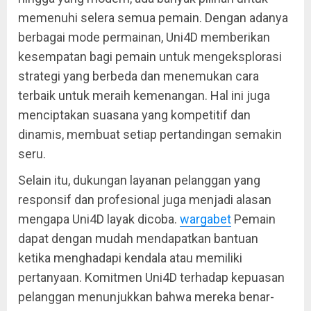
memenuhi selera semua pemain. Dengan adanya
berbagai mode permainan, Uni4D memberikan
kesempatan bagi pemain untuk mengeksplorasi
strategi yang berbeda dan menemukan cara
terbaik untuk meraih kemenangan. Hal ini juga
menciptakan suasana yang kompetitif dan
dinamis, membuat setiap pertandingan semakin
seru.
Selain itu, dukungan layanan pelanggan yang
responsif dan profesional juga menjadi alasan
mengapa Uni4D layak dicoba.
wargabet
Pemain
dapat dengan mudah mendapatkan bantuan
ketika menghadapi kendala atau memiliki
pertanyaan. Komitmen Uni4D terhadap kepuasan
pelanggan menunjukkan bahwa mereka benar-