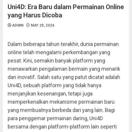
Uni4D: Era Baru dalam Permainan Online
yang Harus Dicoba
ADMIN
MAY 29, 2026
Dalam beberapa tahun terakhir, dunia permainan
online telah mengalami perkembangan yang
pesat. Kini, semakin banyak platform yang
menawarkan pengalaman bermain yang menarik
dan inovatif. Salah satu yang patut dicatat adalah
Uni4D, sebuah platform yang tidak hanya
menjanjikan kesenangan, tetapi juga
memperkenalkan mekanisme permainan baru
yang membuatnya berbeda dari yang lain. Bagi
para penggemar permainan daring, Uni4D
bersama dengan platform-platform lain seperti