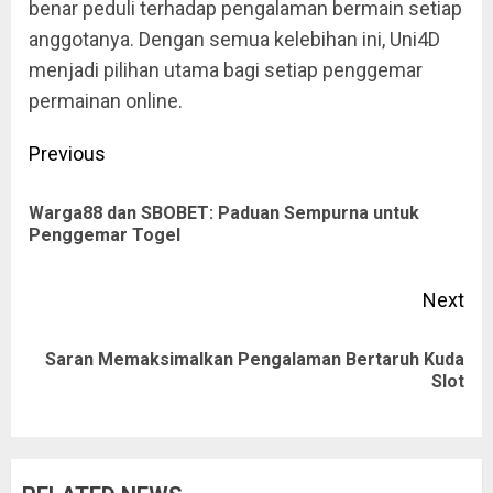
benar peduli terhadap pengalaman bermain setiap
anggotanya. Dengan semua kelebihan ini, Uni4D
menjadi pilihan utama bagi setiap penggemar
permainan online.
Post
Previous
navigation
Warga88 dan SBOBET: Paduan Sempurna untuk
Pre
Penggemar Togel
pos
Next
Saran Memaksimalkan Pengalaman Bertaruh Kuda
Next
Slot
post: