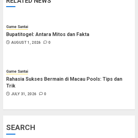
RELATED NEWS
Game Santai
Bupatitogel: Antara Mitos dan Fakta
AUGUST 1, 2026
0
Game Santai
Rahasia Sukses Bermain di Macau Pools: Tips dan
Trik
JULY 31, 2026
0
SEARCH