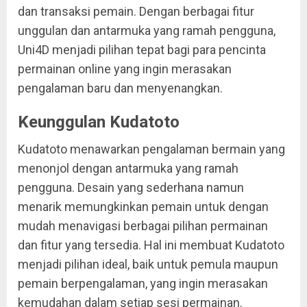
dan transaksi pemain. Dengan berbagai fitur
unggulan dan antarmuka yang ramah pengguna,
Uni4D menjadi pilihan tepat bagi para pencinta
permainan online yang ingin merasakan
pengalaman baru dan menyenangkan.
Keunggulan Kudatoto
Kudatoto menawarkan pengalaman bermain yang
menonjol dengan antarmuka yang ramah
pengguna. Desain yang sederhana namun
menarik memungkinkan pemain untuk dengan
mudah menavigasi berbagai pilihan permainan
dan fitur yang tersedia. Hal ini membuat Kudatoto
menjadi pilihan ideal, baik untuk pemula maupun
pemain berpengalaman, yang ingin merasakan
kemudahan dalam setiap sesi permainan.