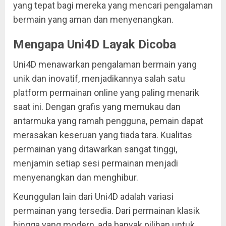
yang tepat bagi mereka yang mencari pengalaman
bermain yang aman dan menyenangkan.
Mengapa Uni4D Layak Dicoba
Uni4D menawarkan pengalaman bermain yang
unik dan inovatif, menjadikannya salah satu
platform permainan online yang paling menarik
saat ini. Dengan grafis yang memukau dan
antarmuka yang ramah pengguna, pemain dapat
merasakan keseruan yang tiada tara. Kualitas
permainan yang ditawarkan sangat tinggi,
menjamin setiap sesi permainan menjadi
menyenangkan dan menghibur.
Keunggulan lain dari Uni4D adalah variasi
permainan yang tersedia. Dari permainan klasik
hingga yang modern, ada banyak pilihan untuk