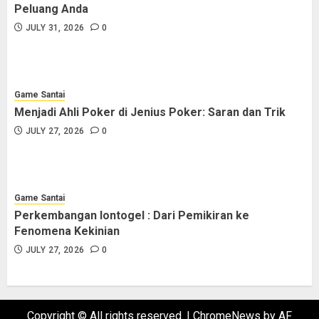
Peluang Anda
JULY 31, 2026
0
Game Santai
Menjadi Ahli Poker di Jenius Poker: Saran dan Trik
JULY 27, 2026
0
Game Santai
Perkembangan Iontogel : Dari Pemikiran ke
Fenomena Kekinian
JULY 27, 2026
0
Copyright © All rights reserved.
|
ChromeNews
by AF