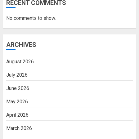
RECENT COMMENTS
No comments to show.
ARCHIVES
August 2026
July 2026
June 2026
May 2026
April 2026
March 2026