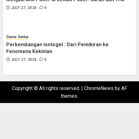
JULY 27, 2026
0
Game Santai
Perkembangan Iontogel : Dari Pemikiran ke
Fenomena Kekinian
JULY 27, 2026
0
Copyright © All rights reserved.
|
ChromeNews
by AF
themes.