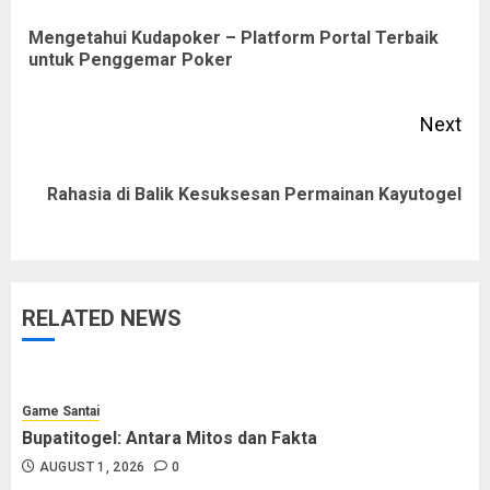
navigation
Mengetahui Kudapoker – Platform Portal Terbaik
Pre
untuk Penggemar Poker
pos
Next
Next
Rahasia di Balik Kesuksesan Permainan Kayutogel
post:
RELATED NEWS
Game Santai
Bupatitogel: Antara Mitos dan Fakta
AUGUST 1, 2026
0