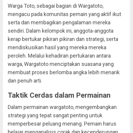
Warga Toto, sebagai bagian di Wargatoto,
mengacu pada komunitas pemain yang aktif ikut
serta dan membagikan pengalaman mereka
sendiri. Dalam kelompok ini, anggota-anggota
kerap bertukar pikiran pikiran dan strategi, serta
mendiskusikan hasil yang mereka mereka
peroleh. Melalui kehadiran pertukaran antara
warga, Wargatoto menciptakan suasana yang
membuat proses berlomba angka lebih menarik
dan penuh arti.
Taktik Cerdas dalam Permainan
Dalam permainan wargatoto, mengembangkan
strategi yang tepat sangat penting untuk
memperbesar peluang menang. Pemain harus
belajar menganalisis corak dan kecenderungan