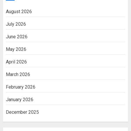
August 2026
July 2026
June 2026
May 2026
April 2026
March 2026
February 2026
January 2026
December 2025