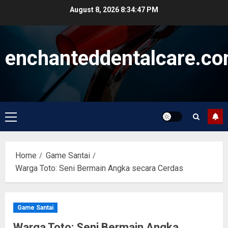
Skip
August 8, 2026
8:34:47 PM
to
content
enchanteddentalcare.c
Primary
Menu
Home
Game Santai
Warga Toto: Seni Bermain Angka secara Cerdas
Game Santai
Warga Toto: Seni Bermain Angka