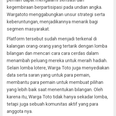
kegembiraan berpartisipasi pada undian angka.
Wargatoto menggabungkan unsur strategi serta
keberuntungan, menjadikannya menarik bagi
segmen masyarakat.
Platform tersebut sudah menjadi terkenal di
kalangan orang-orang yang tertarik dengan lomba
bilangan dan mencari cara cara cerdas dalam
menambah peluang mereka untuk meraih hadiah.
Selain lomba lotere, Warga Toto juga menyediakan
data serta saran yang untuk para pemain,
membantu para pemain untuk membuat pilihan
yang lebih baik saat menentukan bilangan. Oleh
karena itu, Warga Toto tidak hanya sekadar lomba,
tetapi juga sebuah komunitas aktif yang para
anggota nya.