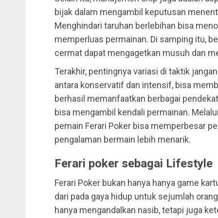
bijak dalam mengambil keputusan menentu
Menghindari taruhan berlebihan bisa men
memperluas permainan. Di samping itu, be
cermat dapat mengagetkan musuh dan mem
Terakhir, pentingnya variasi di taktik janga
antara konservatif dan intensif, bisa me
berhasil memanfaatkan berbagai pendekat
bisa mengambil kendali permainan. Melalui
pemain Ferari Poker bisa memperbesar pe
pengalaman bermain lebih menarik.
Ferari poker sebagai Lifestyle
Ferari Poker bukan hanya hanya game kart
dari pada gaya hidup untuk sejumlah orang
hanya mengandalkan nasib, tetapi juga ket