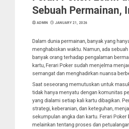
Sebuah Permainan, I
ADMIN
JANUARY 21, 2026
Dalam dunia permainan, banyak yang hanya
menghabiskan waktu. Namun, ada sebuah 
banyak orang terhadap pengalaman bermain
kartu, Ferari Poker sudah menjelma menj
semangat dan menghadirkan nuansa berbe
Saat seseorang memutuskan untuk masuk k
tidak hanya menyatu dengan komunitas pe
yang dialami setiap kali kartu dibagikan. Pe
strategi, keberanian, dan keteguhan, menja
sekumpulan angka dan kartu. Ferari Poker
melainkan tentang proses dan petualangan