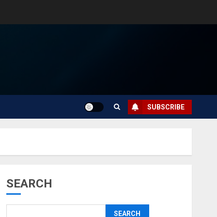
SUBSCRIBE
SEARCH
SEARCH