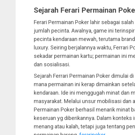
Sejarah Ferari Permainan Poke
Ferari Permainan Poker lahir sebagai salah
jumlah pecinta. Awalnya, game ini terinspir
pecinta kendaraan mewah, terutama brand 
luxury. Seiring berjalannya waktu, Ferrari 
sekadar permainan kartu; permainan ini menj
dan sosialisasi.
Sejarah Ferrari Permainan Poker dimulai d
mana permainan ini kerap dimainkan sete
kendaraan. Ide ini menggugah minat dan
masyarakat. Melalui unsur mobilisasi dan a
Permainan Poker berhasil menarik minat b
keseruan yg diberikannya. Dalam konteks i
menang atau kalah, tetapi juga tentang pe
permainan bareng.
feraripoker