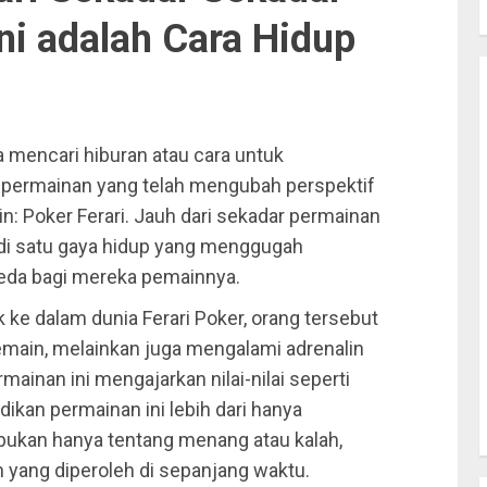
ni adalah Cara Hidup
 mencari hiburan atau cara untuk
permainan yang telah mengubah perspektif
: Poker Ferari. Jauh dari sekadar permainan
adi satu gaya hidup yang menggugah
da bagi mereka pemainnya.
e dalam dunia Ferari Poker, orang tersebut
main, melainkan juga mengalami adrenalin
rmainan ini mengajarkan nilai-nilai seperti
dikan permainan ini lebih dari hanya
 bukan hanya tentang menang atau kalah,
 yang diperoleh di sepanjang waktu.