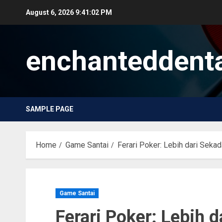
Skip
August 6, 2026
9:41:03 PM
to
content
enchanteddent
SAMPLE PAGE
Home
Game Santai
Ferari Poker: Lebih dari Seka
Game Santai
Ferari Poker: Lebih 