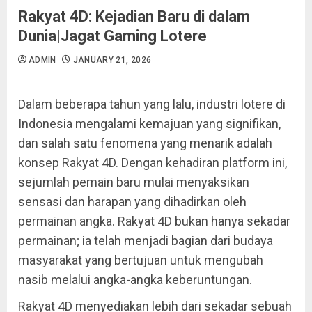
Rakyat 4D: Kejadian Baru di dalam
Dunia|Jagat Gaming Lotere
ADMIN
JANUARY 21, 2026
Dalam beberapa tahun yang lalu, industri lotere di
Indonesia mengalami kemajuan yang signifikan,
dan salah satu fenomena yang menarik adalah
konsep Rakyat 4D. Dengan kehadiran platform ini,
sejumlah pemain baru mulai menyaksikan
sensasi dan harapan yang dihadirkan oleh
permainan angka. Rakyat 4D bukan hanya sekadar
permainan; ia telah menjadi bagian dari budaya
masyarakat yang bertujuan untuk mengubah
nasib melalui angka-angka keberuntungan.
Rakyat 4D menyediakan lebih dari sekadar sebuah