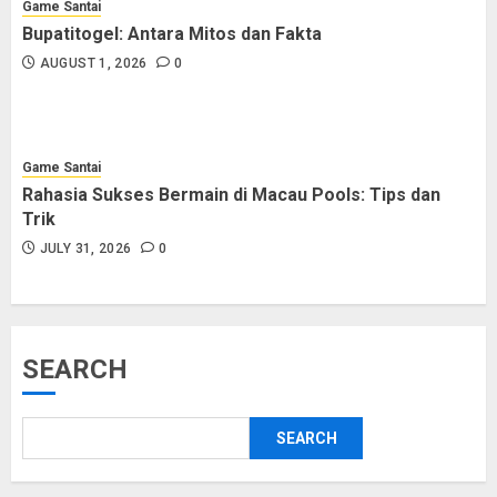
Game Santai
Bupatitogel: Antara Mitos dan Fakta
AUGUST 1, 2026
0
Game Santai
Rahasia Sukses Bermain di Macau Pools: Tips dan
Trik
JULY 31, 2026
0
SEARCH
SEARCH